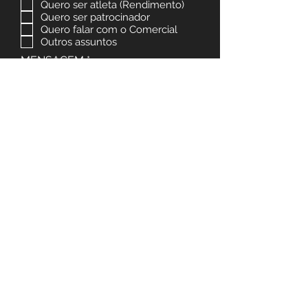
Quero ser atleta (Rendimento)
Quero ser patrocinador
Quero falar com o Comercial
Outros assuntos
MENSAGEM
ENVIAR
SEJA UM PATROCINADOR
Se você acredita que o esporte é libertador,
junte-se à nós e colabore ativamente com
nossos projetos e ações. Torne-se um