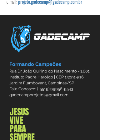
e-mail:
projeto.gadecamp@gadecamp.com.br
Formando Campeões
Rua Dr. João Quirino do Nascimento - 1.601
Instituto Padre Haroldo | CEP
13091-516
Jardim Flamboyant, Campinas/SP
Fale Conosco: (+5519)
99958-9543
gadecampprojetos@gmail.com
JESUS
VIVE
PARA
SEMPRE