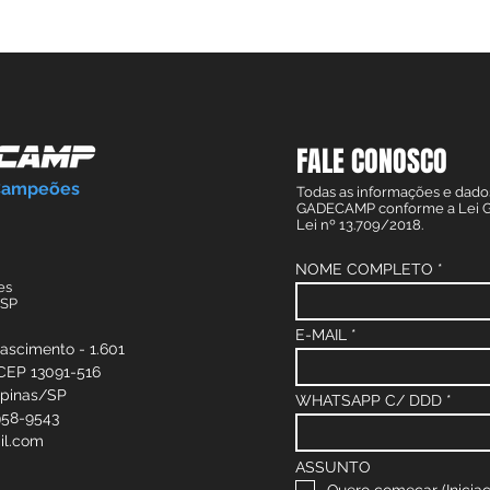
FALE CONOSCO
Campeões
Todas as informações e dado
GADECAMP conforme a Lei Ge
Lei nº 13.709/2018.
NOME COMPLETO
es
/SP
E-MAIL
Nascimento - 1.601
 CEP 13091-516
mpinas/SP
WHATSAPP C/ DDD
958-9543
il.com
ASSUNTO