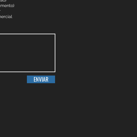
ção)
imento)
r
ercial
ENVIAR