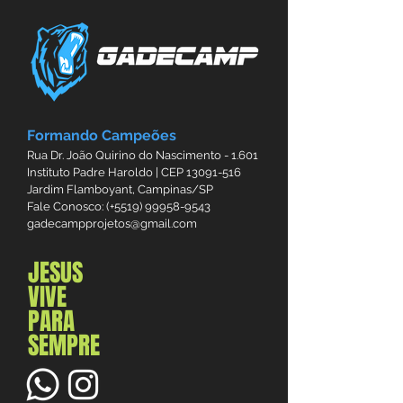
Formando Campeões
Rua Dr. João Quirino do Nascimento - 1.601
Instituto Padre Haroldo | CEP
13091-516
Jardim Flamboyant, Campinas/SP
Fale Conosco: (+5519)
99958-9543
gadecampprojetos@gmail.com
JESUS
VIVE
PARA
SEMPRE