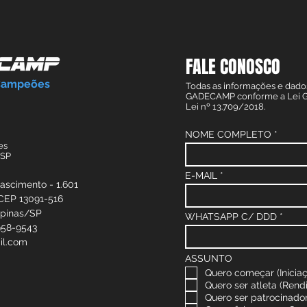
FALE CONOSCO
Campeões
Todas as informações e dado
GADECAMP conforme a Lei Ge
Lei nº 13.709/2018.
NOME COMPLETO
es
/SP
E-MAIL
Nascimento - 1.601
 CEP 13091-516
mpinas/SP
WHATSAPP C/ DDD
958-9543
il.com
ASSUNTO
Quero começar (Inicia
Quero ser atleta (Rend
Quero ser patrocinado