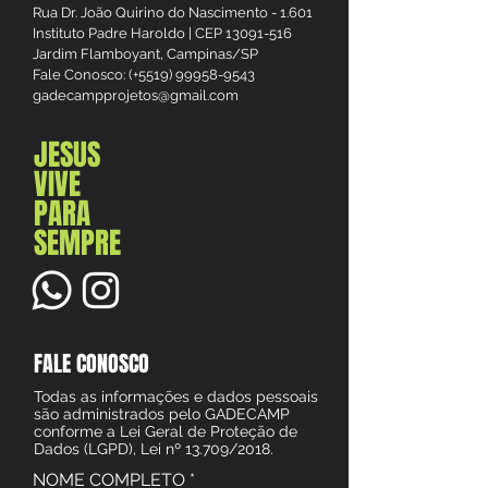
Rua Dr. João Quirino do Nascimento - 1.601
Instituto Padre Haroldo | CEP
13091-516
Jardim Flamboyant, Campinas/SP
Fale Conosco: (+5519)
99958-9543
gadecampprojetos@gmail.com
JESUS
VIVE
PARA
SEMPRE
FALE CONOSCO
Todas as informações e dados pessoais
são administrados pelo GADECAMP
conforme a Lei Geral de Proteção de
Dados (LGPD), Lei nº 13.709/2018.
NOME COMPLETO