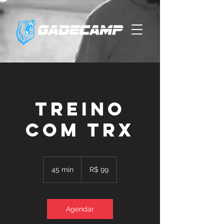
Treino
com TRX
99
Reais
45 min
4
R$ 99
brasileiros
5
m
i
n
Agendar