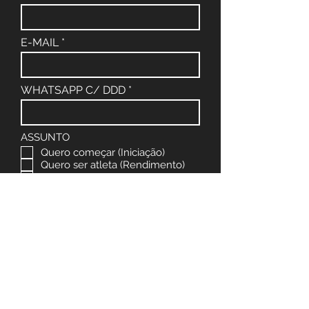
E-MAIL
WHATSAPP C/ DDD
ASSUNTO
Quero começar (Iniciação)
Quero ser atleta (Rendimento)
Quero ser patrocinador
Quero falar com o Comercial
Outros assuntos
MENSAGEM